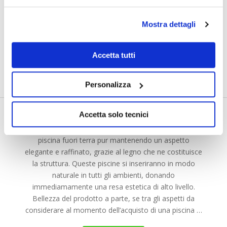
Mostra dettagli
Accetta tutti
Montaggio piscine con
struttura in legno
Personalizza
Dicembre 28, 2016
|
Montaggio piscine
|
Nessun commento
Accetta solo tecnici
Scegliere una piscina in legno comporta numerosi
vantaggi, primo tra tutti la comodità di avere una
piscina fuori terra pur mantenendo un aspetto
elegante e raffinato, grazie al legno che ne costituisce
la struttura. Queste piscine si inseriranno in modo
naturale in tutti gli ambienti, donando
immediamamente una resa estetica di alto livello.
Bellezza del prodotto a parte, se tra gli aspetti da
considerare al momento dell’acquisto di una piscina …