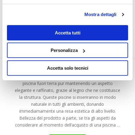
Mostra dettagli
Accetta tutti
Montaggio piscine con
struttura in legno
Personalizza
Dicembre 28, 2016
|
Montaggio piscine
|
Nessun commento
Accetta solo tecnici
Scegliere una piscina in legno comporta numerosi
vantaggi, primo tra tutti la comodità di avere una
piscina fuori terra pur mantenendo un aspetto
elegante e raffinato, grazie al legno che ne costituisce
la struttura. Queste piscine si inseriranno in modo
naturale in tutti gli ambienti, donando
immediamamente una resa estetica di alto livello.
Bellezza del prodotto a parte, se tra gli aspetti da
considerare al momento dell’acquisto di una piscina …