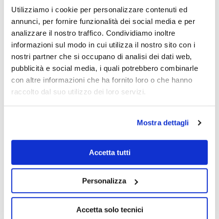
Utilizziamo i cookie per personalizzare contenuti ed
Kit special
annunci, per fornire funzionalità dei social media e per
analizzare il nostro traffico. Condividiamo inoltre
Il kit special (disponibile solo per le piscine EcoWood EASY
EcoWood EASY PLUS 727
informazioni sul modo in cui utilizza il nostro sito con i
PLUS) comprende tutti gli elementi presenti nel kit standard più
nostri partner che si occupano di analisi dei dati web,
il kit di manutenzione, composto da:
Form
pubblicità e social media, i quali potrebbero combinarle
a:
scopa aspirafango
con altre informazioni che ha fornito loro o che hanno
manico telescopico
raccolto dal suo utilizzo dei loro servizi.
Misure esterne:
tubo galleggiante
Altezza:
trousse analisi acqua
Specchio d’acqua:
Mostra dettagli
Capacità:
Accetta tutti
Montaggio
Personalizza
Le piscine Ecowood si caratterizzano per l’estrema semplicità di
installazione. Verrà sempre fornito il manuale di installazione.
Accetta solo tecnici