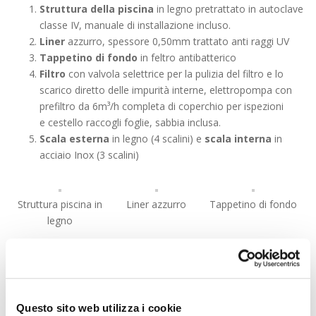
Forma:
Struttura della piscina
in legno pretrattato in autoclave
classe IV, manuale di installazione incluso.
Liner
azzurro, spessore 0,50mm trattato anti raggi UV
Misure esterne:
Tappetino di fondo
in feltro antibatterico
Altezza:
Filtro
con valvola selettrice per la pulizia del filtro e lo
Specchio d’acqua:
scarico diretto delle impurità interne, elettropompa con
Capacità:
prefiltro da 6m³/h completa di coperchio per ispezioni
e cestello raccogli foglie, sabbia inclusa.
Scala esterna
in legno (4 scalini) e
scala interna
in
acciaio Inox (3 scalini)
EcoWood EASY PLUS 610
Forma:
Struttura piscina in
Liner azzurro
Tappetino di fondo
legno
Misure esterne:
Altezza:
Gruppo filtrante a
Scaletta legno e
Scaletta doppia a
Specchio d’acqua:
sabbia
acciaio
ponte in acciaio e
Capacità:
plastica
Questo sito web utilizza i cookie