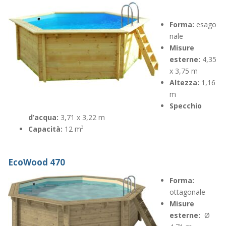
Forma:
esago
nale
Misure
esterne:
4,35
x 3,75 m
Altezza:
1,16
m
Specchio
d’acqua:
3,71 x 3,22 m
Capacità:
12 m³
EcoWood 470
Forma:
ottagonale
Misure
esterne:
Ø