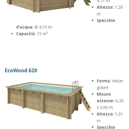
4,71 m
Altezza:
1,20
m
Specchio
d’acqua:
Ø 4,19 m
Capacità:
15 m³
EcoWood 620
Forma:
rettan
golare
Misure
esterne:
6,20
x 3,00 m
Altezza:
1,31
m
Specchio