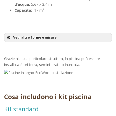
d’acqua:
5,67 x 2,4 m
Capacità:
17 m³
Vedi altre forme e misure
EcoWood 857
Forma:
Grazie alla sua particolare struttura, la piscina può essere
installata fuori terra, seminterrata o interrata.
Misure esterne:
Altezza:
Specchio d’acqua:
Capacità:
Cosa includono i kit piscina
Kit standard
EcoWood 1000