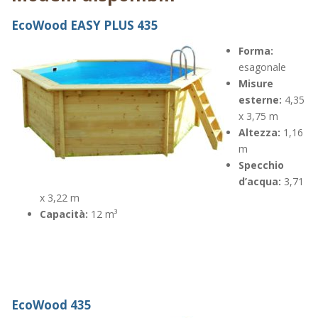
EcoWood EASY PLUS 435
Forma:
esagonale
Misure
esterne:
4,35
x 3,75 m
Altezza:
1,16
m
Specchio
d’acqua:
3,71
x 3,22 m
Capacità:
12 m³
EcoWood 435