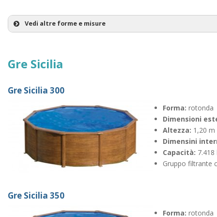
Vedi altre forme e misure
Gre Pacific 460
Forma:
Gre Sicilia
Dimensioni e
Altezza:
Dimensini in
Gre Sicilia 300
Capacità:
Forma:
rotonda
Dimensioni est
Altezza:
1,20 m
Gre Pacific 500
Dimensini inte
Capacità:
7.418 
Forma:
Gruppo filtrante
Dimensioni i
Dimensioni e
Altezza:
Gre Sicilia 350
Capacità:
Forma:
rotonda