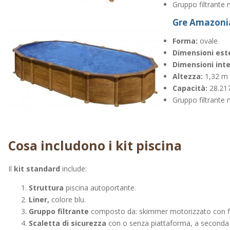
Gruppo filtrant
Forma:
Gre Amazoni
Dimensioni e
Altezza:
Forma:
ovale
Dimensini in
Dimensioni est
Capacità:
Dimensioni int
Altezza:
1,32 m
Capacità:
28.217 
Gruppo filtrant
Cosa includono i kit piscina
Il
kit standard
include:
Struttura
piscina autoportante.
Liner,
colore blu.
Gruppo filtrante
composto da: skimmer motorizzato con filt
Scaletta di sicurezza
con o senza piattaforma, a seconda d