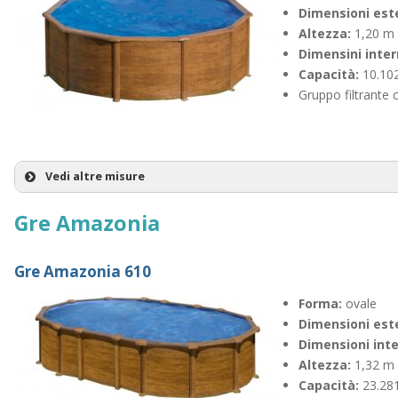
Dimensioni est
Altezza:
1,20 m
Gre Pacific 610
Dimensini inte
Capacità:
10.102
Forma:
Gruppo filtrante
Dimensioni e
Dimensioni i
Altezza:
Capacità:
Vedi altre misure
Gre Sicilia 460
Gre Amazonia
Forma:
Dimensioni e
Gre Amazonia 610
Altezza:
Dimensini in
Forma:
ovale
Capacità:
Dimensioni est
Dimensioni inte
Altezza:
1,32 m
Capacità:
23.281 
Gre Sicilia 500